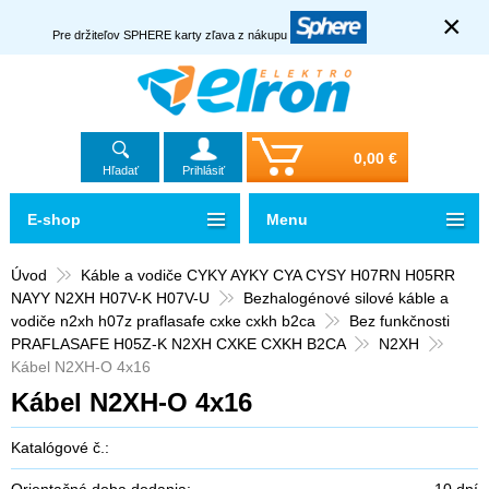
×
Pre držiteľov SPHERE karty zľava z nákupu
0,00 €
Hľadať
Prihlásiť
E-shop
Menu
Úvod
Káble a vodiče CYKY AYKY CYA CYSY H07RN H05RR
NAYY N2XH H07V-K H07V-U
Bezhalogénové silové káble a
vodiče n2xh h07z praflasafe cxke cxkh b2ca
Bez funkčnosti
PRAFLASAFE H05Z-K N2XH CXKE CXKH B2CA
N2XH
Kábel N2XH-O 4x16
Kábel N2XH-O 4x16
Katalógové č.:
Orientačná doba dodania:
10 dní