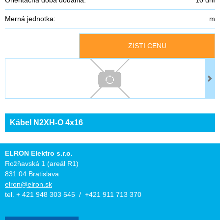
Merná jednotka:
m
ZISTI CENU
Kábel N2XH-O 4x16
ELRON Elektro s.r.o.
Rožňavská 1 (areál R1)
831 04 Bratislava
elron@elron.sk
tel. + 421 948 303 545 / +421 911 713 370