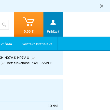
×
0,00 €
Prihlásiť
kt Šaľa
Kontakt Bratislava
XH H07V-K H07V-U
Bez funkčnosti PRAFLASAFE
10 dní