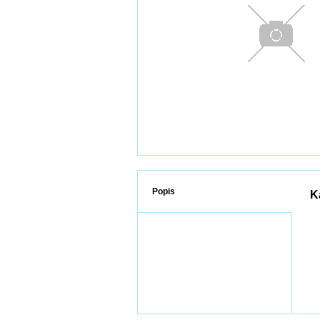
Popis
K