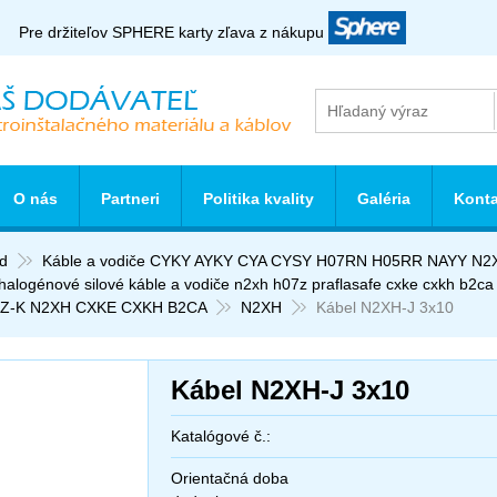
Pre držiteľov SPHERE karty zľava z nákupu
O nás
Partneri
Politika kvality
Galéria
Konta
d
Káble a vodiče CYKY AYKY CYA CYSY H07RN H05RR NAYY N2
halogénové silové káble a vodiče n2xh h07z praflasafe cxke cxkh b2ca
Z-K N2XH CXKE CXKH B2CA
N2XH
Kábel N2XH-J 3x10
Kábel N2XH-J 3x10
Katalógové č.:
Orientačná doba