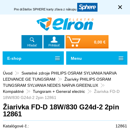
×
Pre držiteľov SPHERE karty zľava z nákupu
0,00 €
Hľadať
Prihlásiť
E-shop
Menu
Úvod
Svetelné zdroje PHILIPS OSRAM SYLVANIA NARVA
LEDVANCE GE TUNGSRAM
Žiarivky PHILIPS OSRAM
TUNGSRAM SYLVANIA NEDES NARVA GREENLUX
Kompaktné
Tungsram + General electric
Žiarivka FD-D
18W/830 G24d-2 2pin 12861
Žiarivka FD-D 18W/830 G24d-2 2pin
12861
Katalógové č.:
12861