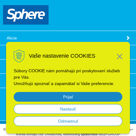
Akcie
Obchodné podmienky
Vaše nastavenie COOKIES
Technické informácie
Súbory COOKIE nám pomáhajú pri poskytovaní služieb
pre Vás.
Ochrana osobných údajov
Umožňujú spoznať a zapamätať si Vaše preferencie.
Prijať
Nastaviť
Odmietnuť
© 2026 Elektroinštalačný materiál, káble, vodiče, supermarket ELRON s.r.o. Bratislava •
tvorba eshopu cez UNIobchod
,
webhosting
spoločnosti
WEBYGROUP