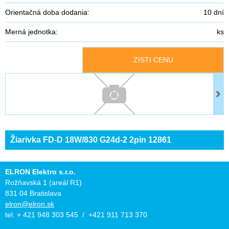
Orientačná doba dodania:
10 dní
Merná jednotka:
ks
ZISTI CENU
Žiarivka FD-D 18W/830 G24d-2 2pin 12861
ELRON Elektro s.r.o.
Rožňavská 1 (areál R1)
831 04 Bratislava
elron@elron.sk
tel. + 421 948 303 545 / +421 911 713 370