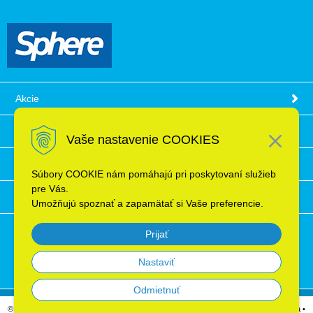
Akcie
Obchodné podmienky
Vaše nastavenie COOKIES
Technické informácie
Súbory COOKIE nám pomáhajú pri poskytovaní služieb
pre Vás.
Ochrana osobných údajov
Umožňujú spoznať a zapamätať si Vaše preferencie.
Prijať
Nastaviť
Odmietnuť
© 2026 Elektroinštalačný materiál, káble, vodiče, supermarket ELRON s.r.o. Bratislava •