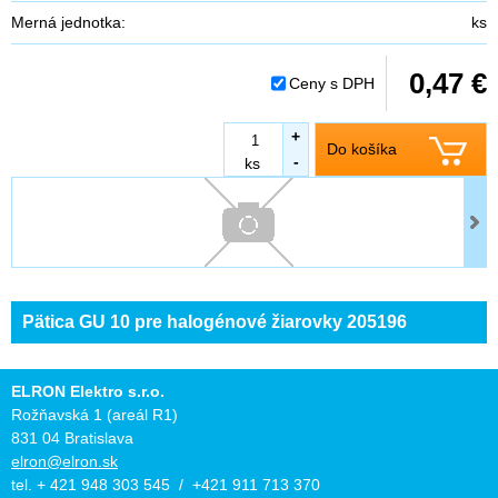
Merná jednotka:
ks
0,47 €
Ceny s DPH
+
Do košíka
-
ks
Pätica GU 10 pre halogénové žiarovky 205196
ELRON Elektro s.r.o.
Rožňavská 1 (areál R1)
831 04 Bratislava
elron@elron.sk
tel. + 421 948 303 545 / +421 911 713 370