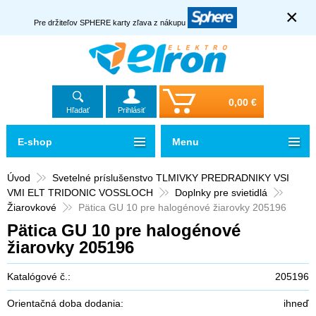
×
Pre držiteľov SPHERE karty zľava z nákupu
0,00 €
Hľadať
Prihlásiť
E-shop
Menu
Úvod
Svetelné príslušenstvo TLMIVKY PREDRADNIKY VSI
VMI ELT TRIDONIC VOSSLOCH
Doplnky pre svietidlá
Žiarovkové
Pätica GU 10 pre halogénové žiarovky 205196
Pätica GU 10 pre halogénové
žiarovky 205196
Katalógové č.:
205196
Orientačná doba dodania:
ihneď