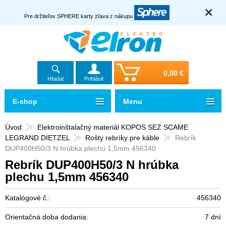
×
Pre držiteľov SPHERE karty zľava z nákupu
0,00 €
Hľadať
Prihlásiť
E-shop
Menu
Úvod
Elektroinštalačný materiál KOPOS SEZ SCAME
LEGRAND DIETZEL
Rošty rebríky pre káble
Rebrík
DUP400H50/3 N hrúbka plechu 1,5mm 456340
Rebrík DUP400H50/3 N hrúbka
plechu 1,5mm 456340
Katalógové č.:
456340
Orientačná doba dodania:
7 dní