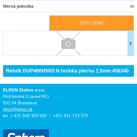
Merná jednotka:
m
ZISTI CENU
Rebrík DUP400H50/3 N hrúbka plechu 1,5mm 456340
ELRON Elektro s.r.o.
Rožňavská 1 (areál R1)
831 04 Bratislava
elron@elron.sk
tel. + 421 948 303 545 / +421 911 713 370