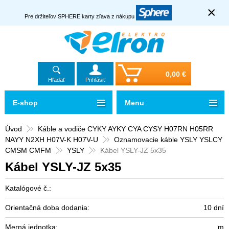
×
Pre držiteľov SPHERE karty zľava z nákupu
0,00 €
Hľadať
Prihlásiť
E-shop
Menu
Úvod
Káble a vodiče CYKY AYKY CYA CYSY H07RN H05RR
NAYY N2XH H07V-K H07V-U
Oznamovacie káble YSLY YSLCY
CMSM CMFM
YSLY
Kábel YSLY-JZ 5x35
Kábel YSLY-JZ 5x35
Katalógové č.:
Orientačná doba dodania:
10 dní
Merná jednotka:
m