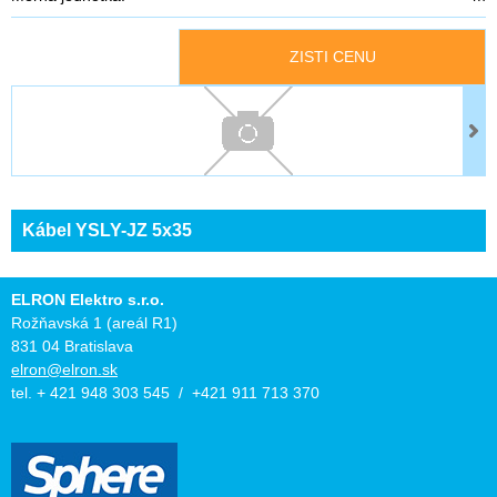
ZISTI CENU
Kábel YSLY-JZ 5x35
ELRON Elektro s.r.o.
Rožňavská 1 (areál R1)
831 04 Bratislava
elron@elron.sk
tel. + 421 948 303 545 / +421 911 713 370