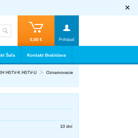
×
0,00 €
Prihlásiť
kt Šaľa
Kontakt Bratislava
XH H07V-K H07V-U
Oznamovacie
10 dní