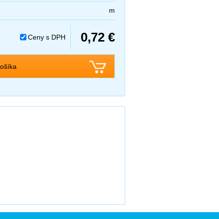
m
0,72 €
Ceny s DPH
ošíka