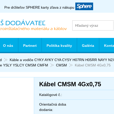
Pre držiteľov SPHERE karty zľava z nákupu
O nás
Partneri
Politika kvality
Galéria
Konta
d
Káble a vodiče CYKY AYKY CYA CYSY H07RN H05RR NAYY N2
le YSLY YSLCY CMSM CMFM
CMSM
Kábel CMSM 4Gx0,75
Kábel CMSM 4Gx0,75
Katalógové č.:
Orientačná doba
dodania: