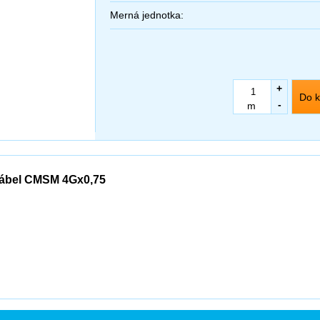
Merná jednotka:
+
Do k
-
m
ábel CMSM 4Gx0,75