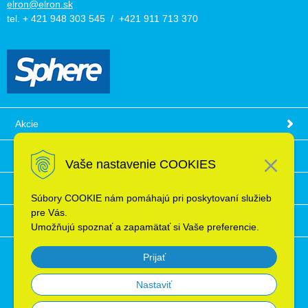
elron@elron.sk
tel. + 421 948 303 545 / +421 911 713 370
Akcie
Obchodné podmienky
Vaše nastavenie COOKIES
Technické informácie
Súbory COOKIE nám pomáhajú pri poskytovaní služieb
pre Vás.
Ochrana osobných údajov
Umožňujú spoznať a zapamätať si Vaše preferencie.
Prijať
Nastaviť