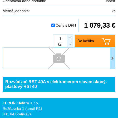
Orientačná doba dodania:
ihneď
Merná jednotka:
ks
1 079,33 €
Ceny s DPH
+
Do košíka
-
ks
Rozvádzač RST 40A s elektromerom staveniskový-
plastový RST40
ELRON Elektro s.r.o.
Rožňavská 1 (areál R1)
831 04 Bratislava