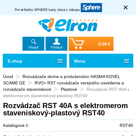
×
Pre držiteľov SPHERE karty zľava z nákupu
0,00 €
Hľadať
Prihlásiť
E-shop
Menu
Úvod
Rozvádzače skrine a príslušenstvo HASMA KOVEL
SCAME GE
RVO+ RST rozvádzače verejného osvetlenia a
rozvádzače staveniskové
Plastové
Rozvádzač RST 40A s
elektromerom staveniskový-plastový RST40
Rozvádzač RST 40A s elektromerom
staveniskový-plastový RST40
Katalógové č.:
RST40