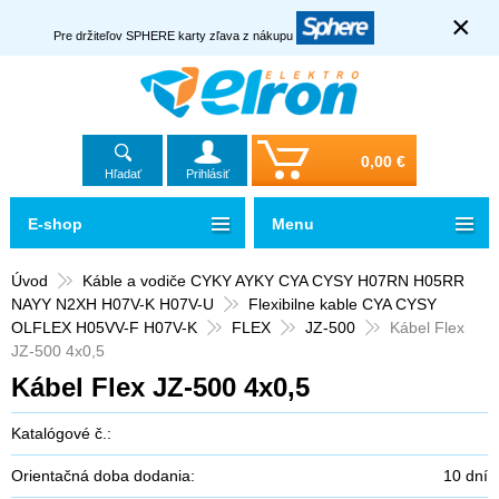
×
Pre držiteľov SPHERE karty zľava z nákupu
0,00 €
Hľadať
Prihlásiť
E-shop
Menu
Úvod
Káble a vodiče CYKY AYKY CYA CYSY H07RN H05RR
NAYY N2XH H07V-K H07V-U
Flexibilne kable CYA CYSY
OLFLEX H05VV-F H07V-K
FLEX
JZ-500
Kábel Flex
JZ-500 4x0,5
Kábel Flex JZ-500 4x0,5
Katalógové č.:
Orientačná doba dodania:
10 dní