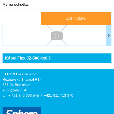
Merná jednotka:
m
ZISTI CENU
Kábel Flex JZ-500 4x0,5
ELRON Elektro s.r.o.
Rožňavská 1 (areál R1)
831 04 Bratislava
elron@elron.sk
tel. + 421 948 303 545 / +421 911 713 370