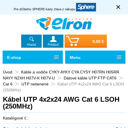
×
Pre držiteľov SPHERE karty zľava z nákupu
0,00 €
Hľadať
Prihlásiť
E-shop
Menu
Úvod
Káble a vodiče CYKY AYKY CYA CYSY H07RN H05RR
NAYY N2XH H07V-K H07V-U
Dátové káble UTP FTP CAT6
Cat 6
UTP netienené
Kábel UTP 4x2x24 AWG Cat 6 LSOH
(250MHz)
Kábel UTP 4x2x24 AWG Cat 6 LSOH
(250MHz)
Katalógové č.: