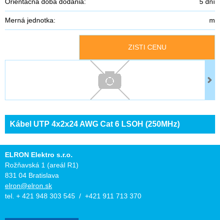
Orientačná doba dodania:
5 dní
Merná jednotka:
m
ZISTI CENU
Kábel UTP 4x2x24 AWG Cat 6 LSOH (250MHz)
ELRON Elektro s.r.o.
Rožňavská 1 (areál R1)
831 04 Bratislava
elron@elron.sk
tel. + 421 948 303 545 / +421 911 713 370