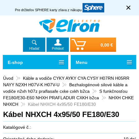
×
Pre držiteľov SPHERE karty zľava z nákupu
0,00 €
Hľadať
Prihlásiť
E-shop
Menu
Úvod
Káble a vodiče CYKY AYKY CYA CYSY H07RN H05RR
NAYY N2XH H07V-K H07V-U
Bezhalogénové silové káble a
vodiče n2xh h07z praflasafe cxke cxkh b2ca
S funkčnosťou
FE180/E30-E60 NHXH PRAFLADUR CXKH b2ca
NHXH CHKE
NHXCH
Kábel NHXCH 4x95/50 FE180/E30
Kábel NHXCH 4x95/50 FE180/E30
Katalógové č.:
Orientačná doba dodania:
10 dní