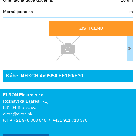
Merná jednotka:
m
ZISTI CENU
Kábel NHXCH 4x95/50 FE180/E30
ELRON Elektro s.r.o.
Rožňavská 1 (areál R1)
831 04 Bratislava
elron@elron.sk
tel. + 421 948 303 545 / +421 911 713 370