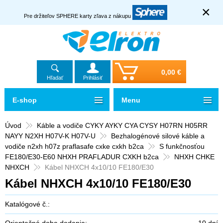
×
Pre držiteľov SPHERE karty zľava z nákupu
0,00 €
Hľadať
Prihlásiť
E-shop
Menu
Úvod
Káble a vodiče CYKY AYKY CYA CYSY H07RN H05RR
NAYY N2XH H07V-K H07V-U
Bezhalogénové silové káble a
vodiče n2xh h07z praflasafe cxke cxkh b2ca
S funkčnosťou
FE180/E30-E60 NHXH PRAFLADUR CXKH b2ca
NHXH CHKE
NHXCH
Kábel NHXCH 4x10/10 FE180/E30
Kábel NHXCH 4x10/10 FE180/E30
Katalógové č.:
Orientačná doba dodania:
10 dní