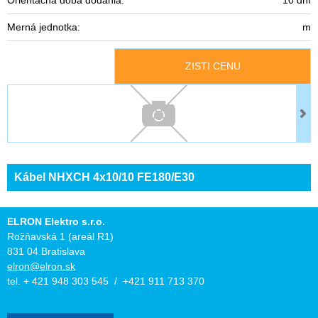
Merná jednotka:
m
ZISTI CENU
Kábel NHXCH 4x10/10 FE180/E30
ELRON Elektro s.r.o.
Rožňavská 1 (areál R1)
831 04 Bratislava
elron@elron.sk
tel. + 421 948 303 545 / +421 911 713 370