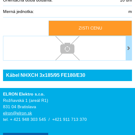
Merná jednotka:
m
ZISTI CENU
Kábel NHXCH 3x185/95 FE180/E30
ELRON Elektro s.r.o.
Rožňavská 1 (areál R1)
831 04 Bratislava
elron@elron.sk
tel. + 421 948 303 545 / +421 911 713 370