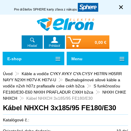
×
Pre držiteľov SPHERE karty zľava z nákupu
0,00 €
Hľadať
Prihlásiť
E-shop
Menu
Úvod
Káble a vodiče CYKY AYKY CYA CYSY H07RN H05RR
NAYY N2XH H07V-K H07V-U
Bezhalogénové silové káble a
vodiče n2xh h07z praflasafe cxke cxkh b2ca
S funkčnosťou
FE180/E30-E60 NHXH PRAFLADUR CXKH b2ca
NHXH CHKE
NHXCH
Kábel NHXCH 3x185/95 FE180/E30
Kábel NHXCH 3x185/95 FE180/E30
Katalógové č.:
Orientačná doba dodania:
10 dní