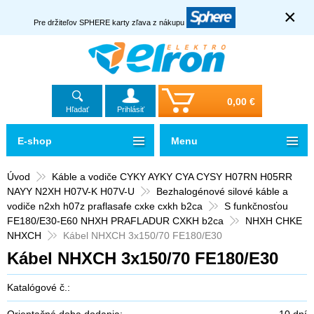
×
Pre držiteľov SPHERE karty zľava z nákupu
0,00 €
Hľadať
Prihlásiť
E-shop
Menu
Úvod
Káble a vodiče CYKY AYKY CYA CYSY H07RN H05RR
NAYY N2XH H07V-K H07V-U
Bezhalogénové silové káble a
vodiče n2xh h07z praflasafe cxke cxkh b2ca
S funkčnosťou
FE180/E30-E60 NHXH PRAFLADUR CXKH b2ca
NHXH CHKE
NHXCH
Kábel NHXCH 3x150/70 FE180/E30
Kábel NHXCH 3x150/70 FE180/E30
Katalógové č.:
Orientačná doba dodania:
10 dní