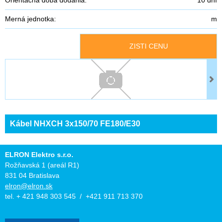
Merná jednotka:
m
ZISTI CENU
Kábel NHXCH 3x150/70 FE180/E30
ELRON Elektro s.r.o.
Rožňavská 1 (areál R1)
831 04 Bratislava
elron@elron.sk
tel. + 421 948 303 545 / +421 911 713 370