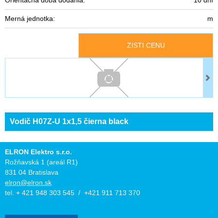
Merná jednotka:
m
ZISTI CENU
Vodič H07Z-U 1x1,5 čierna black
ELRON Elektro s.r.o.
Rožňavská 1 (areál R1)
831 04 Bratislava
elron@elron.sk
tel. + 421 948 303 545 / +421 911 713 370