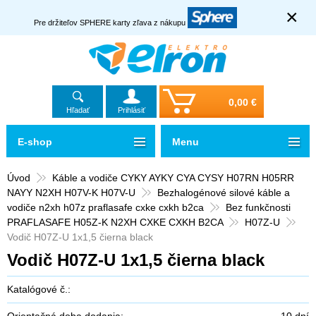
×
Pre držiteľov SPHERE karty zľava z nákupu
0,00 €
Hľadať
Prihlásiť
E-shop
Menu
Úvod
Káble a vodiče CYKY AYKY CYA CYSY H07RN H05RR
NAYY N2XH H07V-K H07V-U
Bezhalogénové silové káble a
vodiče n2xh h07z praflasafe cxke cxkh b2ca
Bez funkčnosti
PRAFLASAFE H05Z-K N2XH CXKE CXKH B2CA
H07Z-U
Vodič H07Z-U 1x1,5 čierna black
Vodič H07Z-U 1x1,5 čierna black
Katalógové č.:
Orientačná doba dodania:
10 dní