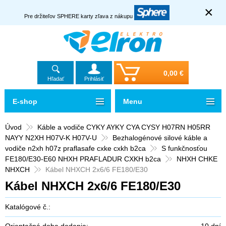
×
Pre držiteľov SPHERE karty zľava z nákupu
0,00 €
Hľadať
Prihlásiť
E-shop
Menu
Úvod
Káble a vodiče CYKY AYKY CYA CYSY H07RN H05RR
NAYY N2XH H07V-K H07V-U
Bezhalogénové silové káble a
vodiče n2xh h07z praflasafe cxke cxkh b2ca
S funkčnosťou
FE180/E30-E60 NHXH PRAFLADUR CXKH b2ca
NHXH CHKE
NHXCH
Kábel NHXCH 2x6/6 FE180/E30
Kábel NHXCH 2x6/6 FE180/E30
Katalógové č.:
Orientačná doba dodania:
10 dní