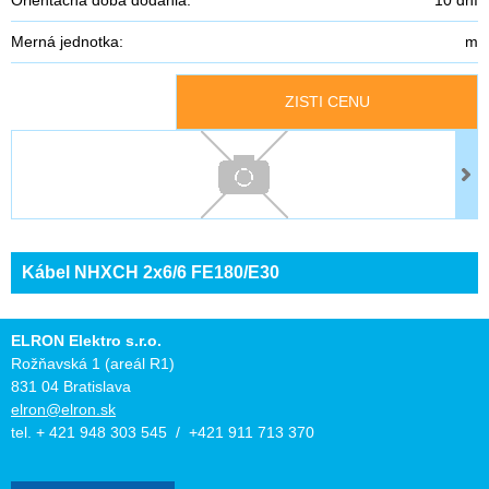
Merná jednotka:
m
ZISTI CENU
Kábel NHXCH 2x6/6 FE180/E30
ELRON Elektro s.r.o.
Rožňavská 1 (areál R1)
831 04 Bratislava
elron@elron.sk
tel. + 421 948 303 545 / +421 911 713 370