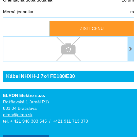
Merná jednotka:
m
ZISTI CENU
Kábel NHXH-J 7x4 FE180/E30
ELRON Elektro s.r.o.
Rožňavská 1 (areál R1)
831 04 Bratislava
elron@elron.sk
tel. + 421 948 303 545 / +421 911 713 370