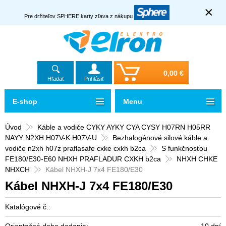
×
Pre držiteľov SPHERE karty zľava z nákupu
0,00 €
Hľadať
Prihlásiť
E-shop
Menu
Úvod
Káble a vodiče CYKY AYKY CYA CYSY H07RN H05RR
NAYY N2XH H07V-K H07V-U
Bezhalogénové silové káble a
vodiče n2xh h07z praflasafe cxke cxkh b2ca
S funkčnosťou
FE180/E30-E60 NHXH PRAFLADUR CXKH b2ca
NHXH CHKE
NHXCH
Kábel NHXH-J 7x4 FE180/E30
Kábel NHXH-J 7x4 FE180/E30
Katalógové č.:
Orientačná doba dodania:
10 dní