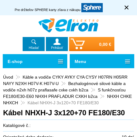
×
Pre držiteľov SPHERE karty zľava z nákupu
0,00 €
Hľadať
Prihlásiť
E-shop
Menu
Úvod
Káble a vodiče CYKY AYKY CYA CYSY H07RN H05RR
NAYY N2XH H07V-K H07V-U
Bezhalogénové silové káble a
vodiče n2xh h07z praflasafe cxke cxkh b2ca
S funkčnosťou
FE180/E30-E60 NHXH PRAFLADUR CXKH b2ca
NHXH CHKE
NHXCH
Kábel NHXH-J 3x120+70 FE180/E30
Kábel NHXH-J 3x120+70 FE180/E30
Katalógové č.:
Orientačná doba dodania:
10 dní