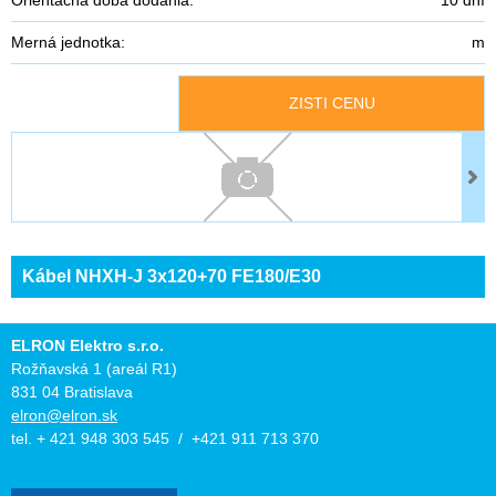
Merná jednotka:
m
ZISTI CENU
Kábel NHXH-J 3x120+70 FE180/E30
ELRON Elektro s.r.o.
Rožňavská 1 (areál R1)
831 04 Bratislava
elron@elron.sk
tel. + 421 948 303 545 / +421 911 713 370