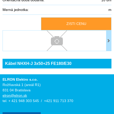
Merná jednotka:
m
ZISTI CENU
Kábel NHXH-J 3x50+25 FE180/E30
ELRON Elektro s.r.o.
Rožňavská 1 (areál R1)
831 04 Bratislava
elron@elron.sk
tel. + 421 948 303 545 / +421 911 713 370