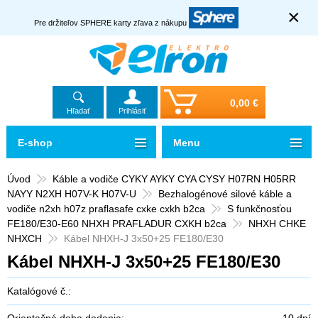
×
Pre držiteľov SPHERE karty zľava z nákupu
0,00 €
Hľadať
Prihlásiť
E-shop
Menu
Úvod
Káble a vodiče CYKY AYKY CYA CYSY H07RN H05RR
NAYY N2XH H07V-K H07V-U
Bezhalogénové silové káble a
vodiče n2xh h07z praflasafe cxke cxkh b2ca
S funkčnosťou
FE180/E30-E60 NHXH PRAFLADUR CXKH b2ca
NHXH CHKE
NHXCH
Kábel NHXH-J 3x50+25 FE180/E30
Kábel NHXH-J 3x50+25 FE180/E30
Katalógové č.:
Orientačná doba dodania:
10 dní