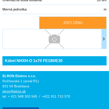
Merná jednotka:
m
ZISTI CENU
Kábel NHXH-O 1x70 FE180/E30
ELRON Elektro s.r.o.
Rožňavská 1 (areál R1)
831 04 Bratislava
elron@elron.sk
tel. + 421 948 303 545 / +421 911 713 370