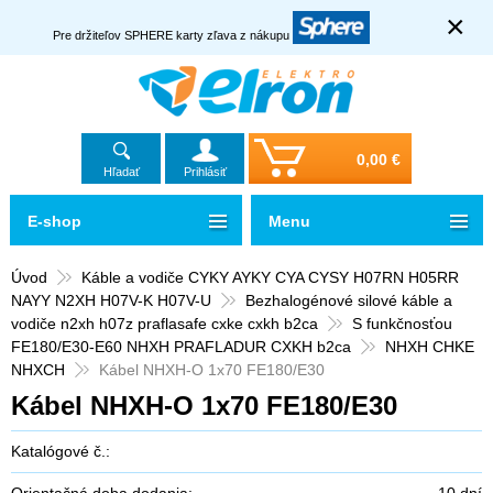
×
Pre držiteľov SPHERE karty zľava z nákupu
0,00 €
Hľadať
Prihlásiť
E-shop
Menu
Úvod
Káble a vodiče CYKY AYKY CYA CYSY H07RN H05RR
NAYY N2XH H07V-K H07V-U
Bezhalogénové silové káble a
vodiče n2xh h07z praflasafe cxke cxkh b2ca
S funkčnosťou
FE180/E30-E60 NHXH PRAFLADUR CXKH b2ca
NHXH CHKE
NHXCH
Kábel NHXH-O 1x70 FE180/E30
Kábel NHXH-O 1x70 FE180/E30
Katalógové č.:
Orientačná doba dodania:
10 dní