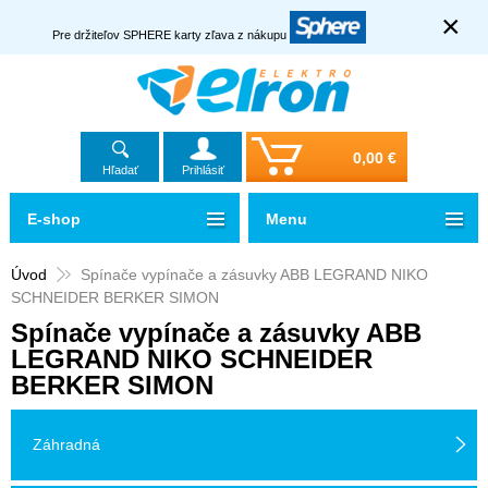
×
Pre držiteľov SPHERE karty zľava z nákupu
0,00 €
Hľadať
Prihlásiť
E-shop
Menu
Úvod
Spínače vypínače a zásuvky ABB LEGRAND NIKO
SCHNEIDER BERKER SIMON
Spínače vypínače a zásuvky ABB
LEGRAND NIKO SCHNEIDER
BERKER SIMON
Záhradná