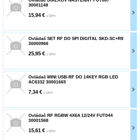
30001148
15,94 €
s DPH
Ovládač SET RF DO SPI DIGITAL SKD-SC+R9
30000966
25,95 €
s DPH
Ovládač MINI USB-RF DO 14KEY RGB LED
AC6332 30001665
7,34 €
s DPH
Ovládač RF RGBW 4X6A 12/24V FUT044
30001568
15,61 €
s DPH