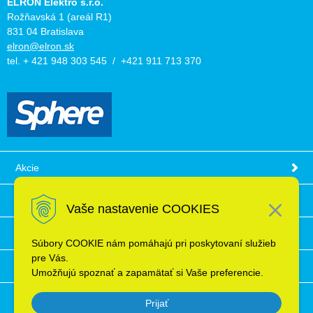
ELRON Elektro s.r.o.
Rožňavská 1 (areál R1)
831 04 Bratislava
elron@elron.sk
tel. + 421 948 303 545 / +421 911 713 370
Akcie
Obchodné podmienky
Vaše nastavenie COOKIES
Technické informácie
Súbory COOKIE nám pomáhajú pri poskytovaní služieb
pre Vás.
Ochrana osobných údajov
Umožňujú spoznať a zapamätať si Vaše preferencie.
Prijať