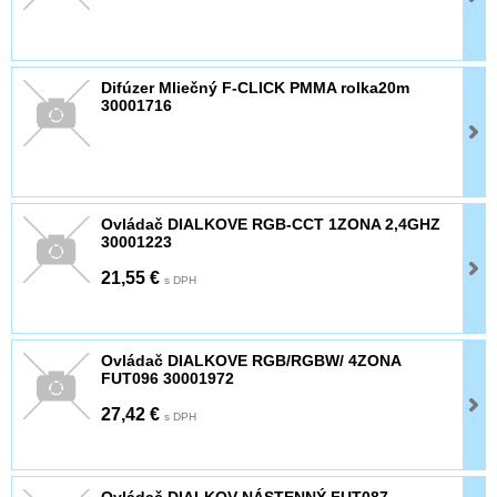
Difúzer Mliečný F-CLICK PMMA rolka20m
30001716
Ovládač DIALKOVE RGB-CCT 1ZONA 2,4GHZ
30001223
21,55 €
s DPH
Ovládač DIALKOVE RGB/RGBW/ 4ZONA
FUT096 30001972
27,42 €
s DPH
Ovládač DIALKOV NÁSTENNÝ FUT087