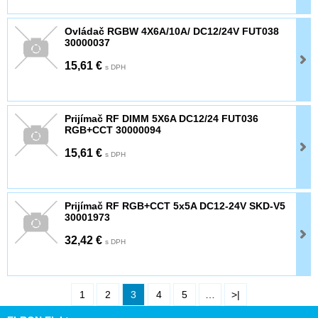
Ovládač RGBW 4X6A/10A/ DC12/24V FUT038
30000037
15,61 €
s DPH
Prijímač RF DIMM 5X6A DC12/24 FUT036
RGB+CCT 30000094
15,61 €
s DPH
Prijímač RF RGB+CCT 5x5A DC12-24V SKD-V5
30001973
32,42 €
s DPH
1
2
3
4
5
…
>|