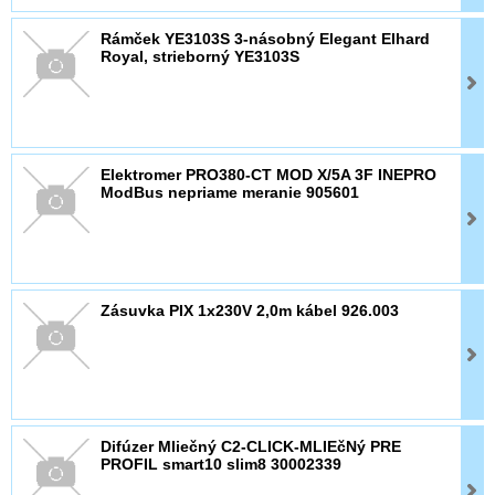
Rámček YE3103S 3-násobný Elegant Elhard
Royal, strieborný YE3103S
Elektromer PRO380-CT MOD X/5A 3F INEPRO
ModBus nepriame meranie 905601
Zásuvka PIX 1x230V 2,0m kábel 926.003
Difúzer Mliečný C2-CLICK-MLIEčNý PRE
PROFIL smart10 slim8 30002339