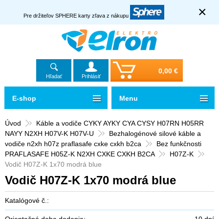
×
Pre držiteľov SPHERE karty zľava z nákupu
0,00 €
Hľadať
Prihlásiť
E-shop
Menu
Úvod
Káble a vodiče CYKY AYKY CYA CYSY H07RN H05RR
NAYY N2XH H07V-K H07V-U
Bezhalogénové silové káble a
vodiče n2xh h07z praflasafe cxke cxkh b2ca
Bez funkčnosti
PRAFLASAFE H05Z-K N2XH CXKE CXKH B2CA
H07Z-K
Vodič H07Z-K 1x70 modrá blue
Vodič H07Z-K 1x70 modrá blue
Katalógové č.:
Orientačná doba dodania:
10 dní