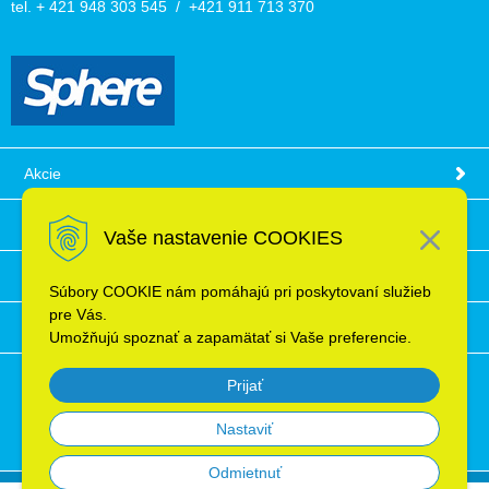
tel. + 421 948 303 545 / +421 911 713 370
Akcie
Obchodné podmienky
Vaše nastavenie COOKIES
Technické informácie
Súbory COOKIE nám pomáhajú pri poskytovaní služieb
pre Vás.
Ochrana osobných údajov
Umožňujú spoznať a zapamätať si Vaše preferencie.
Prijať
Nastaviť
Odmietnuť