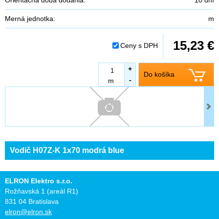
Merná jednotka:
m
15,23 €
Ceny s DPH
+
Do košíka
-
m
Vodič H07Z-K 1x70 modrá blue
ELRON Elektro s.r.o.
Rožňavská 1 (areál R1)
831 04 Bratislava
elron@elron.sk