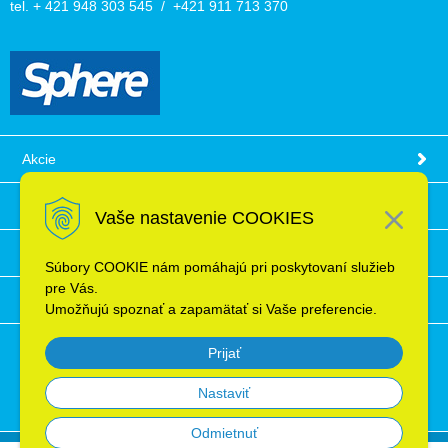
tel. + 421 948 303 545 / +421 911 713 370
Akcie
Obchodné podmienky
Vaše nastavenie COOKIES
Technické informácie
Súbory COOKIE nám pomáhajú pri poskytovaní služieb
pre Vás.
Ochrana osobných údajov
Umožňujú spoznať a zapamätať si Vaše preferencie.
Prijať
Nastaviť
Odmietnuť