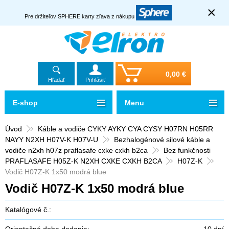
×
Pre držiteľov SPHERE karty zľava z nákupu
0,00 €
Hľadať
Prihlásiť
E-shop
Menu
Úvod
Káble a vodiče CYKY AYKY CYA CYSY H07RN H05RR
NAYY N2XH H07V-K H07V-U
Bezhalogénové silové káble a
vodiče n2xh h07z praflasafe cxke cxkh b2ca
Bez funkčnosti
PRAFLASAFE H05Z-K N2XH CXKE CXKH B2CA
H07Z-K
Vodič H07Z-K 1x50 modrá blue
Vodič H07Z-K 1x50 modrá blue
Katalógové č.:
Orientačná doba dodania:
10 dní