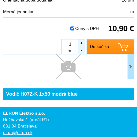
Merná jednotka:
m
10,90 €
Ceny s DPH
+
Do košíka
-
m
Vodič H07Z-K 1x50 modrá blue
ELRON Elektro s.r.o.
Rožňavská 1 (areál R1)
831 04 Bratislava
elron@elron.sk