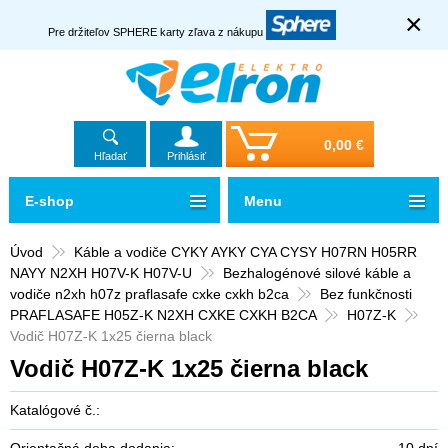
×
Pre držiteľov SPHERE karty zľava z nákupu
0,00 €
Hľadať
Prihlásiť
E-shop
Menu
Úvod
Káble a vodiče CYKY AYKY CYA CYSY H07RN H05RR
NAYY N2XH H07V-K H07V-U
Bezhalogénové silové káble a
vodiče n2xh h07z praflasafe cxke cxkh b2ca
Bez funkčnosti
PRAFLASAFE H05Z-K N2XH CXKE CXKH B2CA
H07Z-K
Vodič H07Z-K 1x25 čierna black
Vodič H07Z-K 1x25 čierna black
Katalógové č.:
Orientačná doba dodania:
10 dní