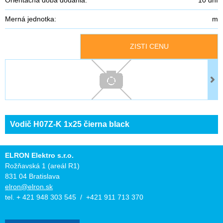
Merná jednotka:
m
ZISTI CENU
Vodič H07Z-K 1x25 čierna black
ELRON Elektro s.r.o.
Rožňavská 1 (areál R1)
831 04 Bratislava
elron@elron.sk
tel. + 421 948 303 545 / +421 911 713 370