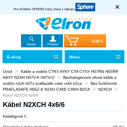
×
Pre držiteľov SPHERE karty zľava z nákupu
0,00 €
Hľadať
Prihlásiť
E-shop
Menu
Úvod
Káble a vodiče CYKY AYKY CYA CYSY H07RN H05RR
NAYY N2XH H07V-K H07V-U
Bezhalogénové silové káble a
vodiče n2xh h07z praflasafe cxke cxkh b2ca
Bez funkčnosti
PRAFLASAFE H05Z-K N2XH CXKE CXKH B2CA
N2XCH
Kábel N2XCH 4x6/6
Kábel N2XCH 4x6/6
Katalógové č.:
Orientačná doba dodania:
10 dní