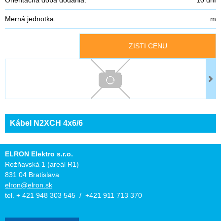
Merná jednotka:
m
ZISTI CENU
Kábel N2XCH 4x6/6
ELRON Elektro s.r.o.
Rožňavská 1 (areál R1)
831 04 Bratislava
elron@elron.sk
tel. + 421 948 303 545 / +421 911 713 370