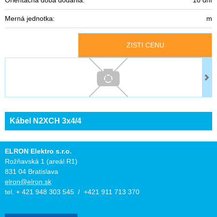
Merná jednotka:
m
ZISTI CENU
Kábel N2XCH 3x4/4
ELRON Elektro s.r.o.
Rožňavská 1 (areál R1)
831 04 Bratislava
elron@elron.sk
tel. + 421 948 303 545 / +421 911 713 370