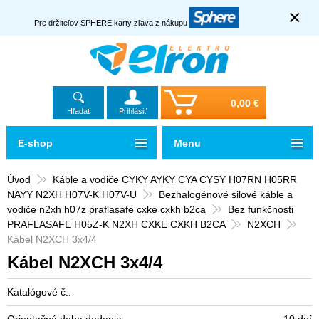
×
Pre držiteľov SPHERE karty zľava z nákupu
0,00 €
Hľadať
Prihlásiť
E-shop
Menu
Úvod
Káble a vodiče CYKY AYKY CYA CYSY H07RN H05RR
NAYY N2XH H07V-K H07V-U
Bezhalogénové silové káble a
vodiče n2xh h07z praflasafe cxke cxkh b2ca
Bez funkčnosti
PRAFLASAFE H05Z-K N2XH CXKE CXKH B2CA
N2XCH
Kábel N2XCH 3x4/4
Kábel N2XCH 3x4/4
Katalógové č.:
Orientačná doba dodania:
10 dní