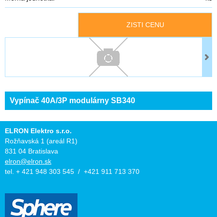
ZISTI CENU
Vypínač 40A/3P modulárny SB340
ELRON Elektro s.r.o.
Rožňavská 1 (areál R1)
831 04 Bratislava
elron@elron.sk
tel. + 421 948 303 545 / +421 911 713 370