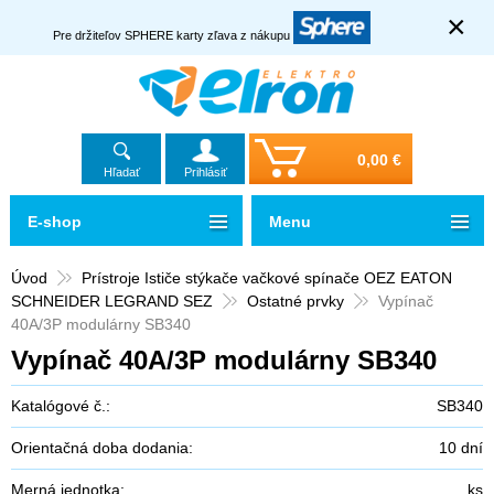
×
Pre držiteľov SPHERE karty zľava z nákupu
0,00 €
Hľadať
Prihlásiť
E-shop
Menu
Úvod
Prístroje Ističe stýkače vačkové spínače OEZ EATON
SCHNEIDER LEGRAND SEZ
Ostatné prvky
Vypínač
40A/3P modulárny SB340
Vypínač 40A/3P modulárny SB340
Katalógové č.:
SB340
Orientačná doba dodania:
10 dní
Merná jednotka:
ks