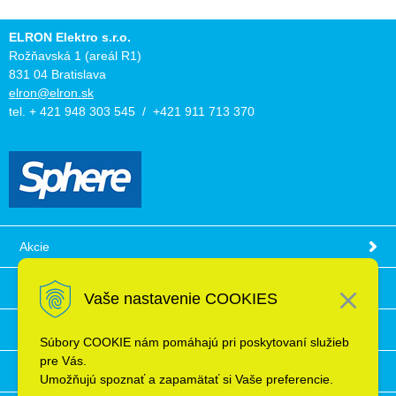
ELRON Elektro s.r.o.
Rožňavská 1 (areál R1)
831 04 Bratislava
elron@elron.sk
tel. + 421 948 303 545 / +421 911 713 370
Akcie
Obchodné podmienky
Vaše nastavenie COOKIES
Technické informácie
Súbory COOKIE nám pomáhajú pri poskytovaní služieb
pre Vás.
Ochrana osobných údajov
Umožňujú spoznať a zapamätať si Vaše preferencie.