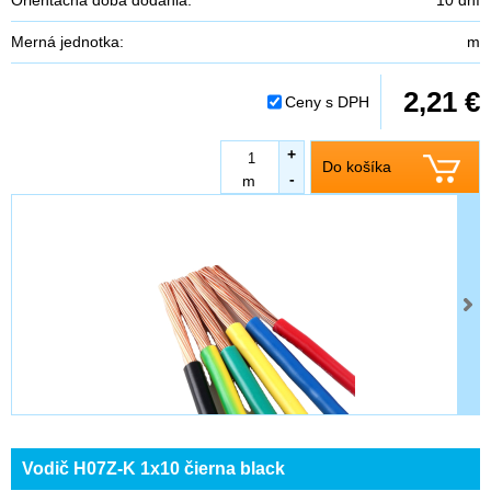
Merná jednotka:
m
2,21 €
Ceny s DPH
+
Do košíka
-
m
Vodič H07Z-K 1x10 čierna black