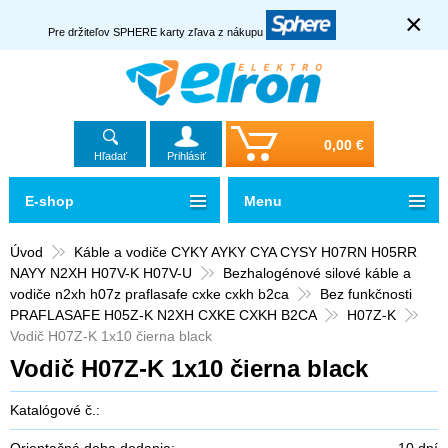
×
Pre držiteľov SPHERE karty zľava z nákupu
0,00 €
Hľadať
Prihlásiť
E-shop
Menu
Úvod
Káble a vodiče CYKY AYKY CYA CYSY H07RN H05RR
NAYY N2XH H07V-K H07V-U
Bezhalogénové silové káble a
vodiče n2xh h07z praflasafe cxke cxkh b2ca
Bez funkčnosti
PRAFLASAFE H05Z-K N2XH CXKE CXKH B2CA
H07Z-K
Vodič H07Z-K 1x10 čierna black
Vodič H07Z-K 1x10 čierna black
Katalógové č.:
Orientačná doba dodania:
10 dní