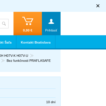
×
0,00 €
Prihlásiť
kt Šaľa
Kontakt Bratislava
XH H07V-K H07V-U
Bez funkčnosti PRAFLASAFE
10 dní