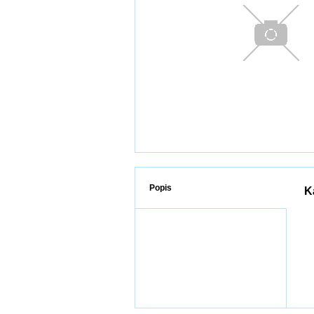
Popis
K