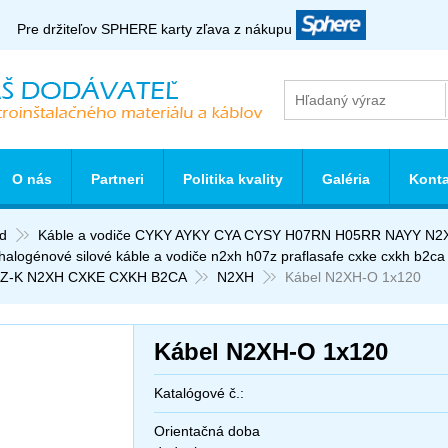
Pre držiteľov SPHERE karty zľava z nákupu
O nás
Partneri
Politika kvality
Galéria
Konta
d
Káble a vodiče CYKY AYKY CYA CYSY H07RN H05RR NAYY N2
halogénové silové káble a vodiče n2xh h07z praflasafe cxke cxkh b2ca
Z-K N2XH CXKE CXKH B2CA
N2XH
Kábel N2XH-O 1x120
Kábel N2XH-O 1x120
Katalógové č.:
Orientačná doba