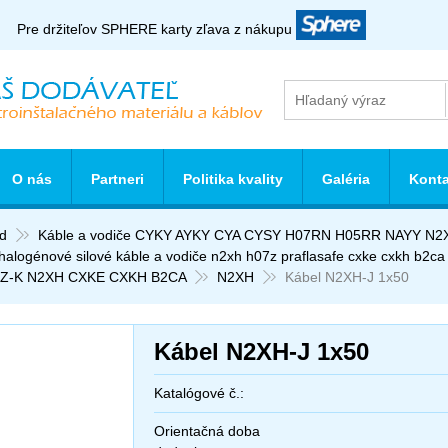
Pre držiteľov SPHERE karty zľava z nákupu
O nás
Partneri
Politika kvality
Galéria
Konta
d
Káble a vodiče CYKY AYKY CYA CYSY H07RN H05RR NAYY N2
halogénové silové káble a vodiče n2xh h07z praflasafe cxke cxkh b2ca
Z-K N2XH CXKE CXKH B2CA
N2XH
Kábel N2XH-J 1x50
Kábel N2XH-J 1x50
Katalógové č.:
Orientačná doba