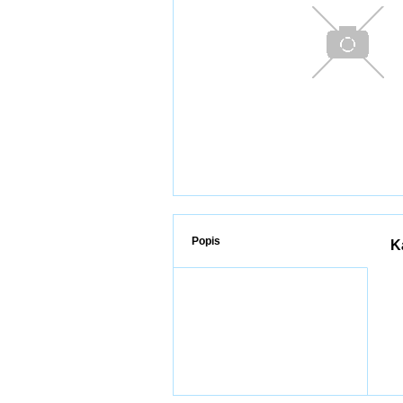
Popis
K