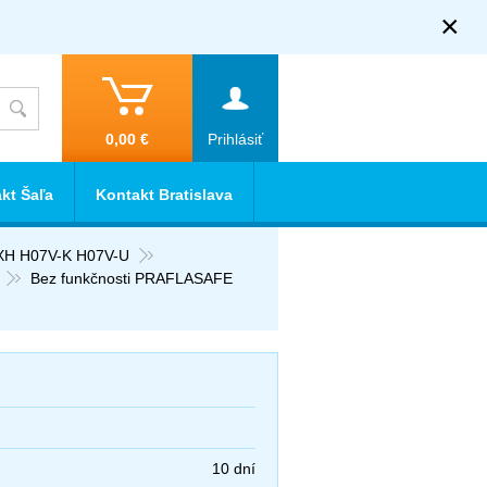
×
0,00 €
Prihlásiť
kt Šaľa
Kontakt Bratislava
XH H07V-K H07V-U
Bez funkčnosti PRAFLASAFE
10 dní