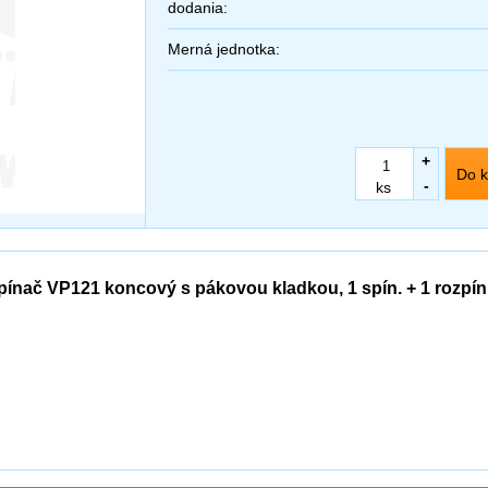
dodania:
Merná jednotka:
+
Do k
-
ks
pínač VP121 koncový s pákovou kladkou, 1 spín. + 1 rozpín