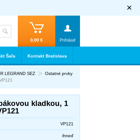
×
0,00 €
Prihlásiť
kt Šaľa
Kontakt Bratislava
IDER LEGRAND SEZ
Ostatné prvky
 VP121
pákovou kladkou, 1
 VP121
VP121
ihneď