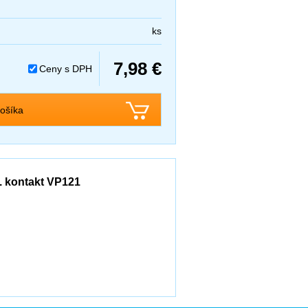
ks
7,98 €
Ceny s DPH
ošíka
. kontakt VP121