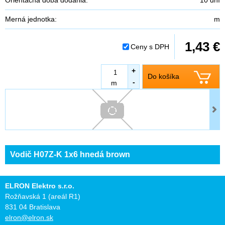
Merná jednotka:
m
1,43 €
Ceny s DPH
+
Do košíka
-
m
Vodič H07Z-K 1x6 hnedá brown
ELRON Elektro s.r.o.
Rožňavská 1 (areál R1)
831 04 Bratislava
elron@elron.sk