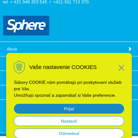
tel. + 421 948 303 545 / +421 911 713 370
Akcie
Obchodné podmienky
Vaše nastavenie COOKIES
Technické informácie
Súbory COOKIE nám pomáhajú pri poskytovaní služieb
pre Vás.
Ochrana osobných údajov
Umožňujú spoznať a zapamätať si Vaše preferencie.
Prijať
Nastaviť
Odmietnuť