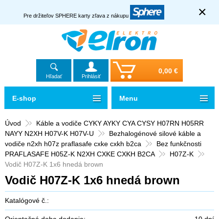
×
Pre držiteľov SPHERE karty zľava z nákupu
0,00 €
Hľadať
Prihlásiť
E-shop
Menu
Úvod
Káble a vodiče CYKY AYKY CYA CYSY H07RN H05RR
NAYY N2XH H07V-K H07V-U
Bezhalogénové silové káble a
vodiče n2xh h07z praflasafe cxke cxkh b2ca
Bez funkčnosti
PRAFLASAFE H05Z-K N2XH CXKE CXKH B2CA
H07Z-K
Vodič H07Z-K 1x6 hnedá brown
Vodič H07Z-K 1x6 hnedá brown
Katalógové č.:
Orientačná doba dodania:
10 dní