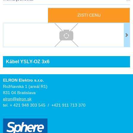
ZISTI CENU
Kábel YSLY-OZ 3x6
ELRON Elektro s.r.o.
Rožňavská 1 (areál R1)
831 04 Bratislava
elron@elron.sk
tel. + 421 948 303 545 / +421 911 713 370