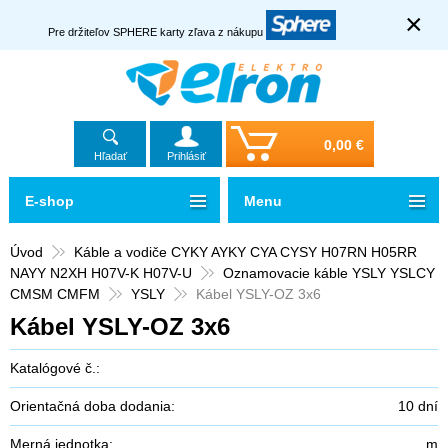
×
Pre držiteľov SPHERE karty zľava z nákupu
0,00 €
Hľadať
Prihlásiť
E-shop
Menu
Úvod
Káble a vodiče CYKY AYKY CYA CYSY H07RN H05RR
NAYY N2XH H07V-K H07V-U
Oznamovacie káble YSLY YSLCY
CMSM CMFM
YSLY
Kábel YSLY-OZ 3x6
Kábel YSLY-OZ 3x6
Katalógové č.:
Orientačná doba dodania:
10 dní
Merná jednotka:
m