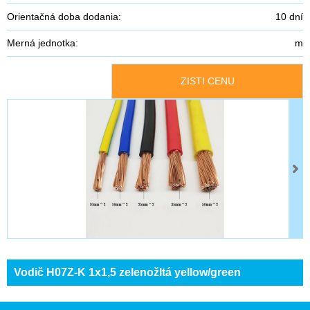
Orientačná doba dodania:
10 dní
Merná jednotka:
m
ZISTI CENU
Vodič H07Z-K 1x1,5 zelenožltá yellow/green