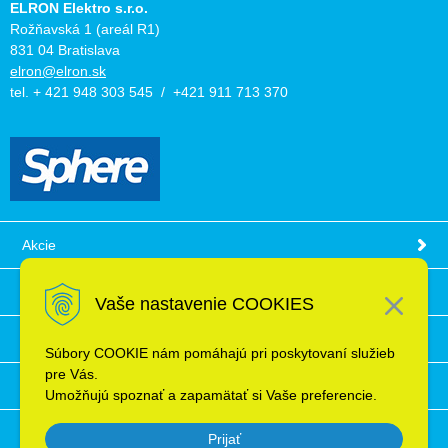
ELRON Elektro s.r.o.
Rožňavská 1 (areál R1)
831 04 Bratislava
elron@elron.sk
tel. + 421 948 303 545 / +421 911 713 370
Akcie
Obchodné podmienky
Vaše nastavenie COOKIES
Technické informácie
Súbory COOKIE nám pomáhajú pri poskytovaní služieb
pre Vás.
Ochrana osobných údajov
Umožňujú spoznať a zapamätať si Vaše preferencie.
Prijať