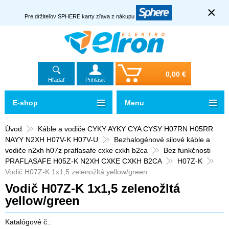
×
Pre držiteľov SPHERE karty zľava z nákupu
0,00 €
Hľadať
Prihlásiť
E-shop
Menu
Úvod
Káble a vodiče CYKY AYKY CYA CYSY H07RN H05RR
NAYY N2XH H07V-K H07V-U
Bezhalogénové silové káble a
vodiče n2xh h07z praflasafe cxke cxkh b2ca
Bez funkčnosti
PRAFLASAFE H05Z-K N2XH CXKE CXKH B2CA
H07Z-K
Vodič H07Z-K 1x1,5 zelenožltá yellow/green
Vodič H07Z-K 1x1,5 zelenožltá
yellow/green
Katalógové č.: