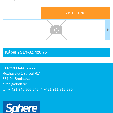
ZISTI CENU
Kábel YSLY-JZ 4x0,75
ELRON Elektro s.r.o.
Rožňavská 1 (areál R1)
831 04 Bratislava
elron@elron.sk
tel. + 421 948 303 545 / +421 911 713 370