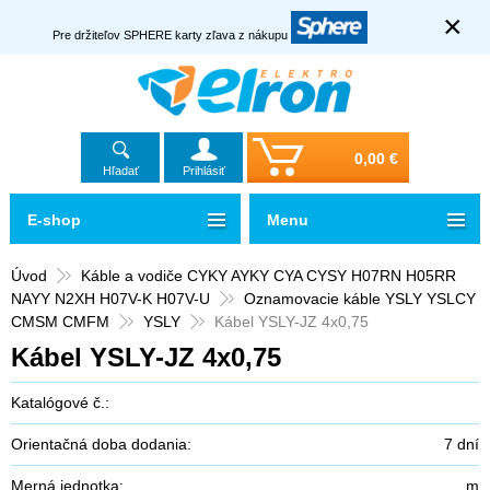
×
Pre držiteľov SPHERE karty zľava z nákupu
0,00 €
Hľadať
Prihlásiť
E-shop
Menu
Úvod
Káble a vodiče CYKY AYKY CYA CYSY H07RN H05RR
NAYY N2XH H07V-K H07V-U
Oznamovacie káble YSLY YSLCY
CMSM CMFM
YSLY
Kábel YSLY-JZ 4x0,75
Kábel YSLY-JZ 4x0,75
Katalógové č.:
Orientačná doba dodania:
7 dní
Merná jednotka:
m