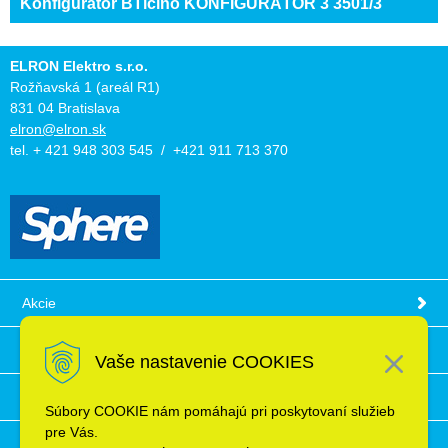
Konfigurátor BTicino KONFIGURÁTOR 3 3501/3
ELRON Elektro s.r.o.
Rožňavská 1 (areál R1)
831 04 Bratislava
elron@elron.sk
tel. + 421 948 303 545 / +421 911 713 370
Akcie
Obchodné podmienky
Vaše nastavenie COOKIES
Technické informácie
Súbory COOKIE nám pomáhajú pri poskytovaní služieb
pre Vás.
Ochrana osobných údajov