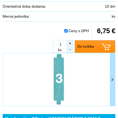
Orientačná doba dodania:
10 dní
Merná jednotka:
ks
6,75 €
Ceny s DPH
+
Do košíka
-
ks