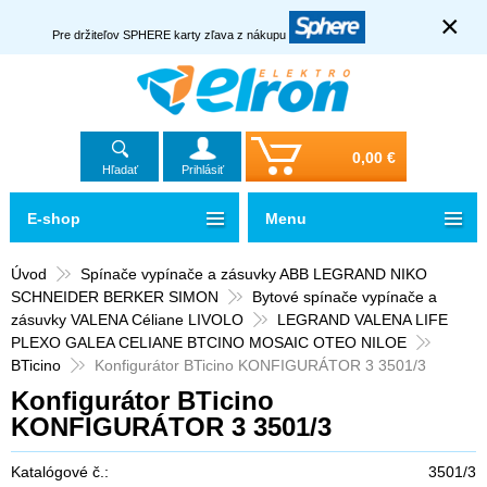
×
Pre držiteľov SPHERE karty zľava z nákupu
0,00 €
Hľadať
Prihlásiť
E-shop
Menu
Úvod
Spínače vypínače a zásuvky ABB LEGRAND NIKO
SCHNEIDER BERKER SIMON
Bytové spínače vypínače a
zásuvky VALENA Céliane LIVOLO
LEGRAND VALENA LIFE
PLEXO GALEA CELIANE BTCINO MOSAIC OTEO NILOE
BTicino
Konfigurátor BTicino KONFIGURÁTOR 3 3501/3
Konfigurátor BTicino
KONFIGURÁTOR 3 3501/3
Katalógové č.:
3501/3