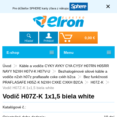
×
Pre držiteľov SPHERE karty zľava z nákupu
0,00 €
Hľadať
Prihlásiť
E-shop
Menu
Úvod
Káble a vodiče CYKY AYKY CYA CYSY H07RN H05RR
NAYY N2XH H07V-K H07V-U
Bezhalogénové silové káble a
vodiče n2xh h07z praflasafe cxke cxkh b2ca
Bez funkčnosti
PRAFLASAFE H05Z-K N2XH CXKE CXKH B2CA
H07Z-K
Vodič H07Z-K 1x1,5 biela white
Vodič H07Z-K 1x1,5 biela white
Katalógové č.:
Orientačná doba dodania:
10 dní