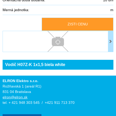
Merná jednotka:
m
ZISTI CENU
Vodič H07Z-K 1x1,5 biela white
ELRON Elektro s.r.o.
Rožňavská 1 (areál R1)
831 04 Bratislava
elron@elron.sk
tel. + 421 948 303 545 / +421 911 713 370