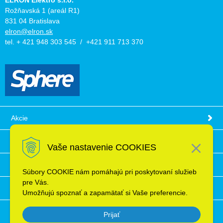
ELRON Elektro s.r.o.
Rožňavská 1 (areál R1)
831 04 Bratislava
elron@elron.sk
tel. + 421 948 303 545 / +421 911 713 370
Akcie
Obchodné podmienky
Vaše nastavenie COOKIES
Technické informácie
Súbory COOKIE nám pomáhajú pri poskytovaní služieb
pre Vás.
Ochrana osobných údajov
Umožňujú spoznať a zapamätať si Vaše preferencie.
Prijať