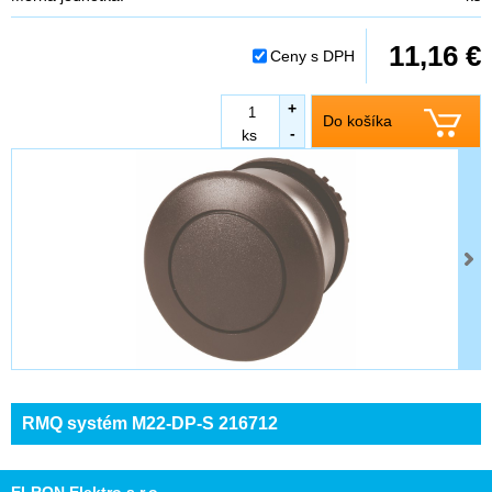
11,16 €
Ceny s DPH
+
Do košíka
-
ks
RMQ systém M22-DP-S 216712