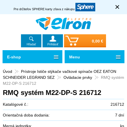
×
Pre držiteľov SPHERE karty zľava z nákupu
0,00 €
Hľadať
Prihlásiť
E-shop
Menu
Úvod
Prístroje Ističe stýkače vačkové spínače OEZ EATON
SCHNEIDER LEGRAND SEZ
Ovládacie prvky
RMQ systém
M22-DP-S 216712
RMQ systém M22-DP-S 216712
Katalógové č.:
216712
Orientačná doba dodania:
7 dní
Merná jednotka:
ks