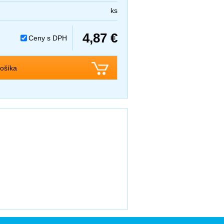
ks
4,87 €
Ceny s DPH
ošíka