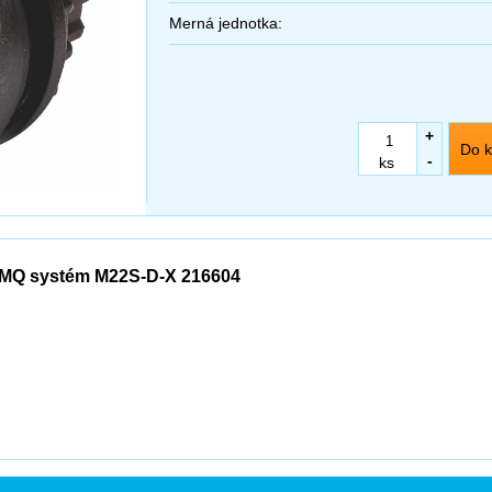
Merná jednotka:
+
Do k
-
ks
MQ systém M22S-D-X 216604