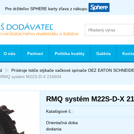
Pre držiteľov SPHERE karty zľava z nákupu
O nás
Partneri
Politika kvality
Galéria
Konta
d
Prístroje Ističe stýkače vačkové spínače OEZ EATON SCHNE
RMQ systém M22S-D-X 216604
RMQ systém M22S-D-X 21
Katalógové č.:
Orientačná doba
dodania: