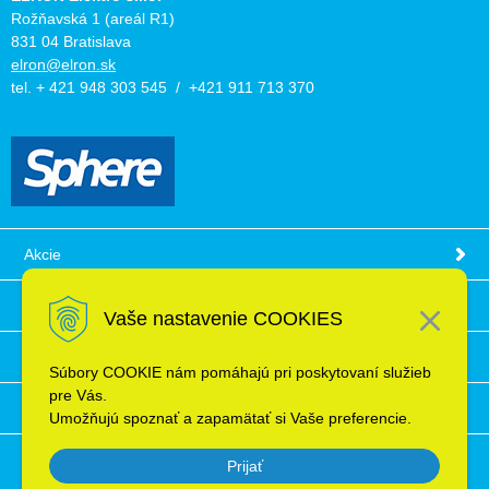
Rožňavská 1 (areál R1)
831 04 Bratislava
elron@elron.sk
tel. + 421 948 303 545 / +421 911 713 370
Akcie
Obchodné podmienky
Vaše nastavenie COOKIES
Technické informácie
Súbory COOKIE nám pomáhajú pri poskytovaní služieb
pre Vás.
Ochrana osobných údajov
Umožňujú spoznať a zapamätať si Vaše preferencie.
Prijať