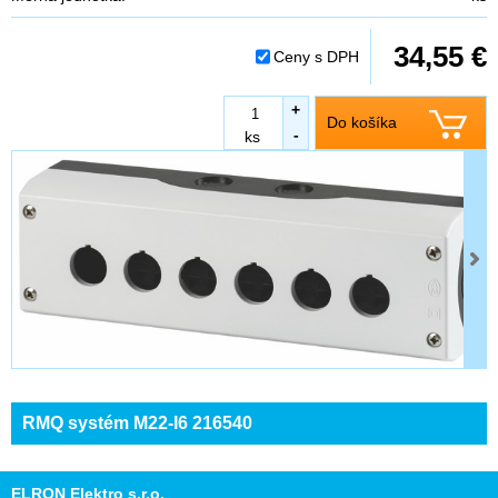
34,55 €
Ceny s DPH
+
Do košíka
-
ks
RMQ systém M22-I6 216540
ELRON Elektro s.r.o.