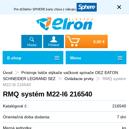
×
Pre držiteľov SPHERE karty zľava z nákupu
0,00 €
Hľadať
Prihlásiť
E-shop
Menu
Úvod
Prístroje Ističe stýkače vačkové spínače OEZ EATON
SCHNEIDER LEGRAND SEZ
Ovládacie prvky
RMQ systém
M22-I6 216540
RMQ systém M22-I6 216540
Katalógové č.:
216540
Orientačná doba dodania:
7 dní
Merná jednotka:
ks