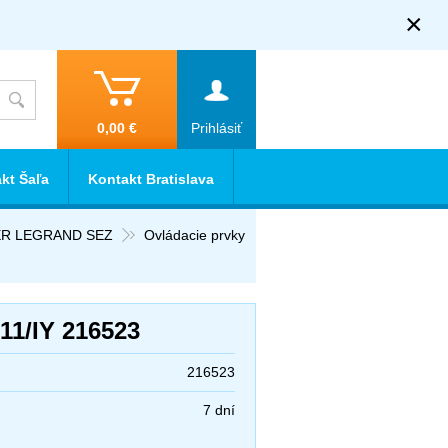
×
0,00 €
Prihlásiť
kt Šaľa
Kontakt Bratislava
IDER LEGRAND SEZ
Ovládacie prvky
1/IY 216523
216523
7 dní