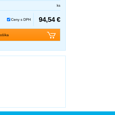
ks
94,54 €
Ceny s DPH
ošíka