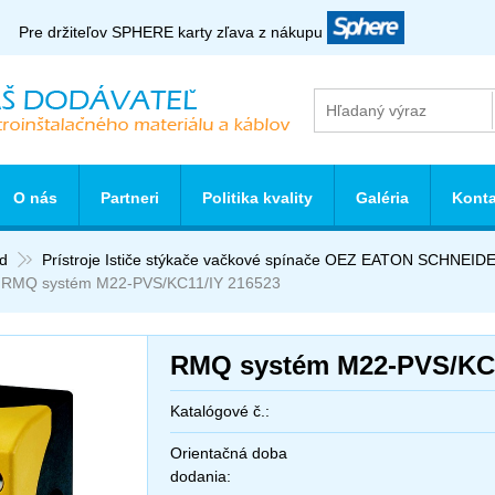
Pre držiteľov SPHERE karty zľava z nákupu
O nás
Partneri
Politika kvality
Galéria
Konta
d
Prístroje Ističe stýkače vačkové spínače OEZ EATON SCHNE
RMQ systém M22-PVS/KC11/IY 216523
RMQ systém M22-PVS/KC1
Katalógové č.:
Orientačná doba
dodania: