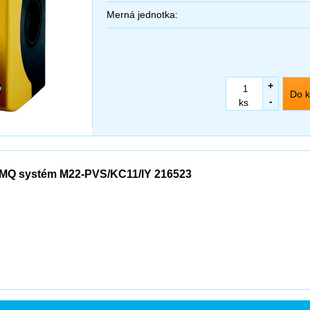
Merná jednotka:
+
Do k
-
ks
MQ systém M22-PVS/KC11/IY 216523