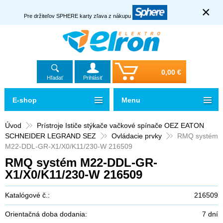
×
Pre držiteľov SPHERE karty zľava z nákupu
0,00 €
Hľadať
Prihlásiť
E-shop
Menu
Úvod
Prístroje Ističe stýkače vačkové spínače OEZ EATON
SCHNEIDER LEGRAND SEZ
Ovládacie prvky
RMQ systém
M22-DDL-GR-X1/X0/K11/230-W 216509
RMQ systém M22-DDL-GR-
X1/X0/K11/230-W 216509
Katalógové č.:
216509
Orientačná doba dodania:
7 dní