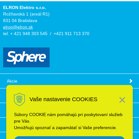
ELRON Elektro s.r.o.
Rožňavská 1 (areál R1)
831 04 Bratislava
elron@elron.sk
tel. + 421 948 303 545 / +421 911 713 370
Akcie
Obchodné podmienky
Vaše nastavenie COOKIES
Technické informácie
Súbory COOKIE nám pomáhajú pri poskytovaní služieb
pre Vás.
Ochrana osobných údajov
Umožňujú spoznať a zapamätať si Vaše preferencie.