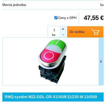
Merná jednotka:
ks
47,55 €
Ceny s DPH
+
Do košíka
-
ks
RMQ systém M22-DDL-GR-X1/X0/K11/230-W 216509