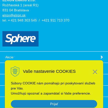
ELRON Elektro s.r.o.
Rožňavská 1 (areál R1)
831 04 Bratislava
elron@elron.sk
tel. + 421 948 303 545 / +421 911 713 370
Akcie
Obchodné podmienky
Vaše nastavenie COOKIES
Technické informácie
Súbory COOKIE nám pomáhajú pri poskytovaní služieb
pre Vás.
Ochrana osobných údajov
Umožňujú spoznať a zapamätať si Vaše preferencie.
Prijať