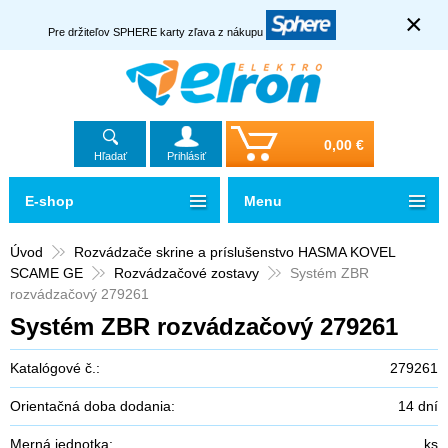
×
Pre držiteľov SPHERE karty zľava z nákupu
0,00 €
Hľadať
Prihlásiť
E-shop
Menu
Úvod
Rozvádzače skrine a príslušenstvo HASMA KOVEL
SCAME GE
Rozvádzačové zostavy
Systém ZBR
rozvádzačový 279261
Systém ZBR rozvádzačový 279261
Katalógové č.:
279261
Orientačná doba dodania:
14 dní
Merná jednotka:
ks