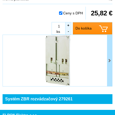
25,82 €
Ceny s DPH
+
Do košíka
-
ks
Systém ZBR rozvádzačový 279261