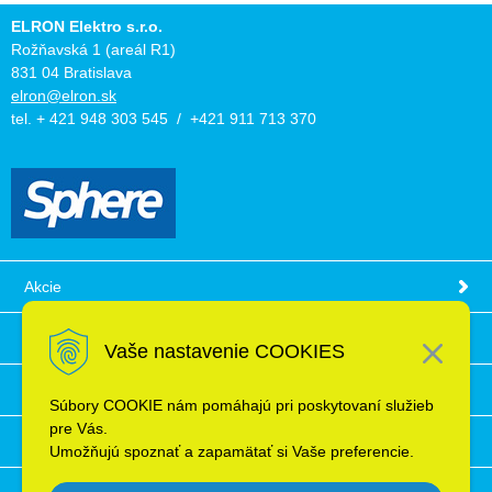
ELRON Elektro s.r.o.
Rožňavská 1 (areál R1)
831 04 Bratislava
elron@elron.sk
tel. + 421 948 303 545 / +421 911 713 370
Akcie
Obchodné podmienky
Vaše nastavenie COOKIES
Technické informácie
Súbory COOKIE nám pomáhajú pri poskytovaní služieb
pre Vás.
Ochrana osobných údajov
Umožňujú spoznať a zapamätať si Vaše preferencie.