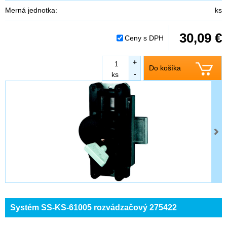
Merná jednotka:
ks
30,09 €
Ceny s DPH
+
Do košíka
-
ks
Systém SS-KS-61005 rozvádzačový 275422