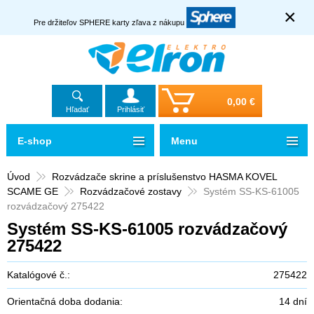
×
Pre držiteľov SPHERE karty zľava z nákupu
0,00 €
Hľadať
Prihlásiť
E-shop
Menu
Úvod
Rozvádzače skrine a príslušenstvo HASMA KOVEL
SCAME GE
Rozvádzačové zostavy
Systém SS-KS-61005
rozvádzačový 275422
Systém SS-KS-61005 rozvádzačový
275422
Katalógové č.:
275422
Orientačná doba dodania:
14 dní