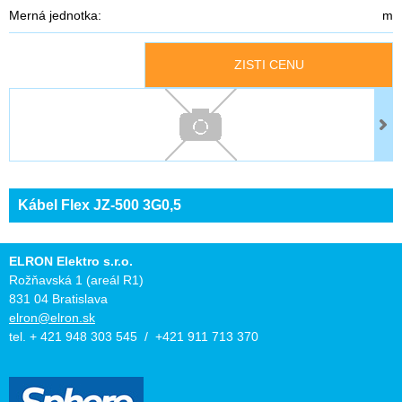
Merná jednotka:
m
ZISTI CENU
Kábel Flex JZ-500 3G0,5
ELRON Elektro s.r.o.
Rožňavská 1 (areál R1)
831 04 Bratislava
elron@elron.sk
tel. + 421 948 303 545 / +421 911 713 370