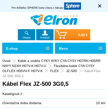
×
Pre držiteľov SPHERE karty zľava z nákupu
0,00 €
Hľadať
Prihlásiť
E-shop
Menu
Úvod
Káble a vodiče CYKY AYKY CYA CYSY H07RN H05RR
NAYY N2XH H07V-K H07V-U
Flexibilne kable CYA CYSY
OLFLEX H05VV-F H07V-K
FLEX
JZ-500
Kábel Flex
JZ-500 3G0,5
Kábel Flex JZ-500 3G0,5
Katalógové č.:
Orientačná doba dodania:
10 dní