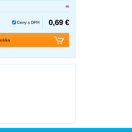
m
0,69 €
Ceny s DPH
ošíka