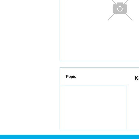
Popis
K