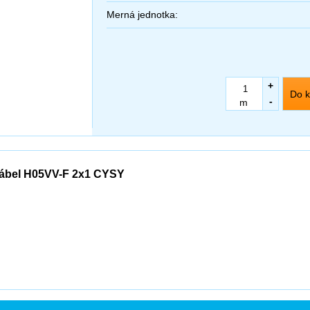
Merná jednotka:
+
Do k
-
m
ábel H05VV-F 2x1 CYSY