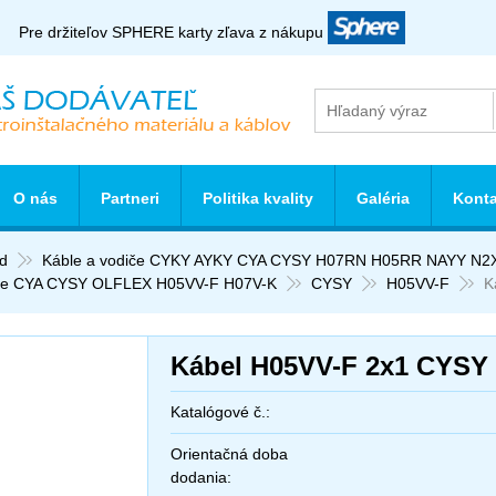
Pre držiteľov SPHERE karty zľava z nákupu
O nás
Partneri
Politika kvality
Galéria
Konta
d
Káble a vodiče CYKY AYKY CYA CYSY H07RN H05RR NAYY N2
le CYA CYSY OLFLEX H05VV-F H07V-K
CYSY
H05VV-F
K
Kábel H05VV-F 2x1 CYSY
Katalógové č.:
Orientačná doba
dodania: