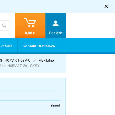
×
0,00 €
Prihlásiť
kt Šaľa
Kontakt Bratislava
XH H07V-K H07V-U
Flexibilne
ábel H05VV-F 2x1 CYSY
ihneď