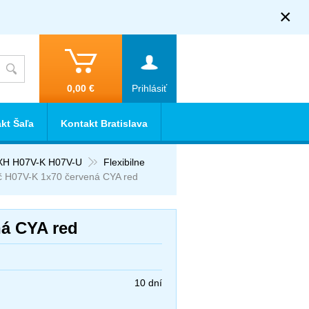
×
0,00 €
Prihlásiť
kt Šaľa
Kontakt Bratislava
XH H07V-K H07V-U
Flexibilne
č H07V-K 1x70 červená CYA red
ná CYA red
10 dní