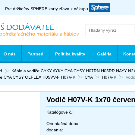
Pre držiteľov SPHERE karty zľava z nákupu
O nás
Partneri
Politika kvality
Galéria
Konta
d
Káble a vodiče CYKY AYKY CYA CYSY H07RN H05RR NAYY N2
le CYA CYSY OLFLEX H05VV-F H07V-K
CYA
H07V-K
Vodi
Vodič H07V-K 1x70 červe
Katalógové č.:
Orientačná doba
dodania: