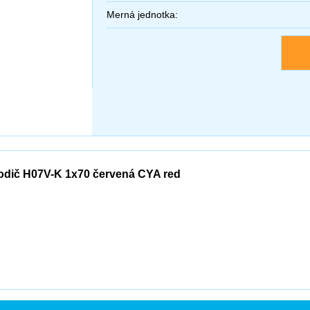
Merná jednotka:
odič H07V-K 1x70 červená CYA red