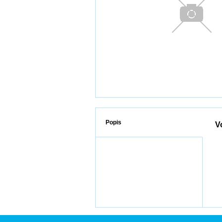
Popis
V