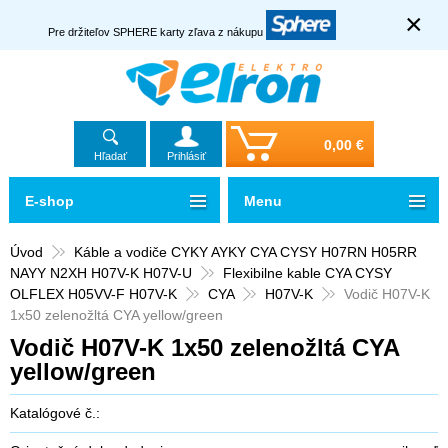
×
Pre držiteľov SPHERE karty zľava z nákupu
0,00 €
Hľadať
Prihlásiť
E-shop
Menu
Úvod
Káble a vodiče CYKY AYKY CYA CYSY H07RN H05RR
NAYY N2XH H07V-K H07V-U
Flexibilne kable CYA CYSY
OLFLEX H05VV-F H07V-K
CYA
H07V-K
Vodič H07V-K
1x50 zelenožltá CYA yellow/green
Vodič H07V-K 1x50 zelenožltá CYA
yellow/green
Katalógové č.: