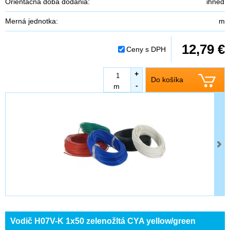
Orientačná doba dodania:
ihneď
Merná jednotka:
m
12,79 €
Ceny s DPH
+
Do košíka
-
m
Vodič H07V-K 1x50 zelenožltá CYA yellow/green