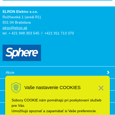
ELRON Elektro s.r.o.
Rožňavská 1 (areál R1)
831 04 Bratislava
elron@elron.sk
tel. + 421 948 303 545 / +421 911 713 370
Akcie
Obchodné podmienky
Vaše nastavenie COOKIES
Technické informácie
Súbory COOKIE nám pomáhajú pri poskytovaní služieb
pre Vás.
Ochrana osobných údajov
Umožňujú spoznať a zapamätať si Vaše preferencie.