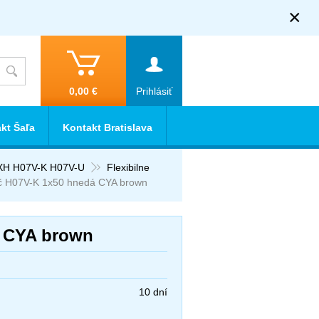
×
0,00 €
Prihlásiť
kt Šaľa
Kontakt Bratislava
XH H07V-K H07V-U
Flexibilne
č H07V-K 1x50 hnedá CYA brown
á CYA brown
10 dní