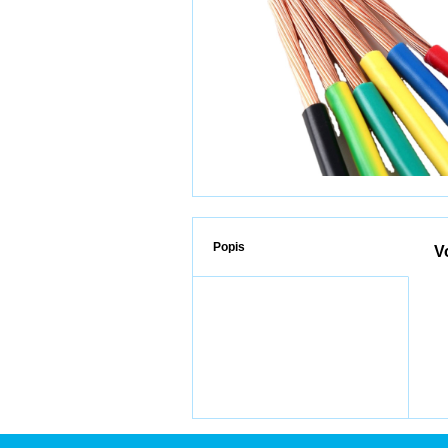
Popis
V