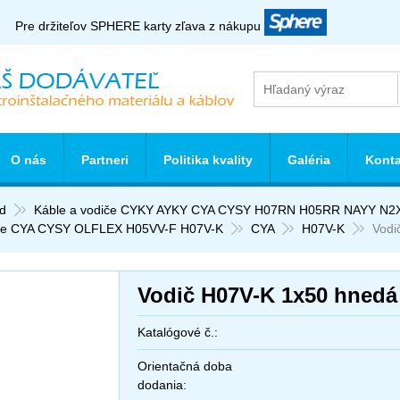
Pre držiteľov SPHERE karty zľava z nákupu
O nás
Partneri
Politika kvality
Galéria
Konta
d
Káble a vodiče CYKY AYKY CYA CYSY H07RN H05RR NAYY N2
le CYA CYSY OLFLEX H05VV-F H07V-K
CYA
H07V-K
Vodi
Vodič H07V-K 1x50 hned
Katalógové č.:
Orientačná doba
dodania: