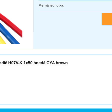
Merná jednotka:
odič H07V-K 1x50 hnedá CYA brown