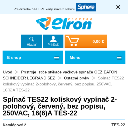
×
Pre držiteľov SPHERE karty zľava z nákupu
0,00 €
Hľadať
Prihlásiť
E-shop
Menu
Úvod
Prístroje Ističe stýkače vačkové spínače OEZ EATON
SCHNEIDER LEGRAND SEZ
Ostatné prvky
Spínač TES22
kolískový vypínač 2-polohový, červený, bez popisu, 250VAC,
16(6)A TES-22
Spínač TES22 kolískový vypínač 2-
polohový, červený, bez popisu,
250VAC, 16(6)A TES-22
Katalógové č.:
TES-22