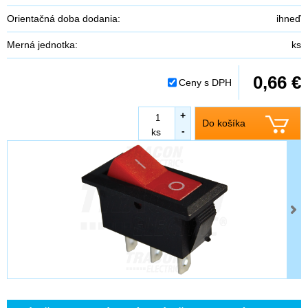
Orientačná doba dodania:
ihneď
Merná jednotka:
ks
0,66 €
Ceny s DPH
+
Do košíka
-
ks