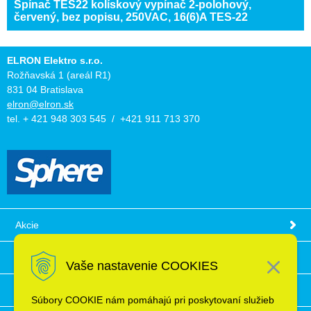
Spínač TES22 kolískový vypínač 2-polohový,
červený, bez popisu, 250VAC, 16(6)A TES-22
ELRON Elektro s.r.o.
Rožňavská 1 (areál R1)
831 04 Bratislava
elron@elron.sk
tel. + 421 948 303 545 / +421 911 713 370
Akcie
Obchodné podmienky
Vaše nastavenie COOKIES
Technické informácie
Súbory COOKIE nám pomáhajú pri poskytovaní služieb